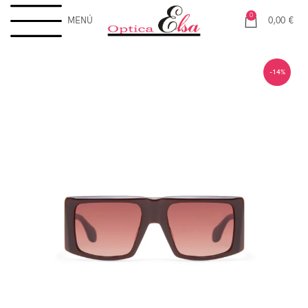
0
MENÚ
0,00
€
-14%