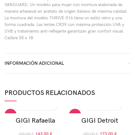
VANGUARD. Un modelo para mujer con montura elaborada de
manera artesanal en acetato de origen italiano de máxima calidad.
La montura del modelo THRIVE 016 tiene un estilo retro y una
forma cuadrada. Las lentes CR39 con máxima protección UVA y
UVB y tratamiento anti-reflejante garantizan gran confort visual.
Calibre 55 x 18
INFORMACIÓN ADICIONAL
PRODUCTOS RELACIONADOS
-13%
-8%
GIGI Rafaella
GIGI Detroit
AGOTADO
AGOTADO
143,00
€
173,00
€
165,00
€
189,00
€