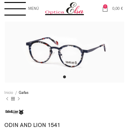
0
MENÚ
0,00
€
Inicio
Gafas
ODIN AND LION 1541