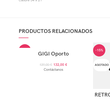
Calibre 54 x 21
PRODUCTOS RELACIONADOS
-5%
-15%
GIGI Oporto
132,00
€
AGOTADO
139,00
€
AGOTADO
Contáctanos
RETR