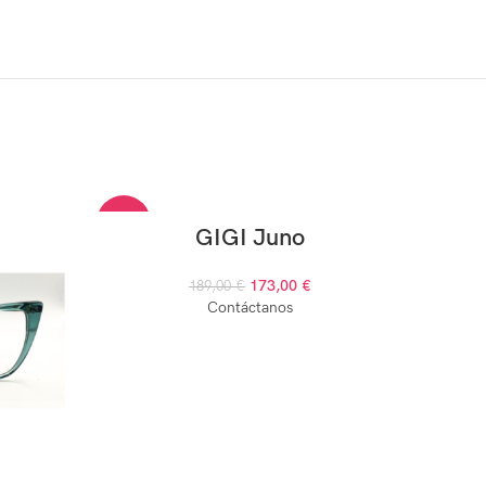
-8%
AGOTAD
GIGI Juno
173,00
€
AGOTADO
189,00
€
Contáctanos
RET