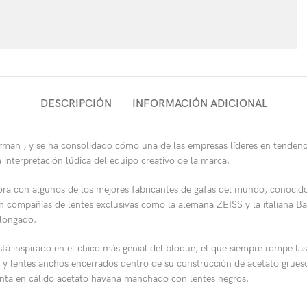
DESCRIPCIÓN
INFORMACIÓN ADICIONAL
man , y se ha consolidado cómo una de las empresas líderes en tendenci
 interpretación lúdica del equipo creativo de la marca.
ora con algunos de los mejores fabricantes de gafas del mundo, conocid
on compañías de lentes exclusivas como la alemana ZEISS y la italiana Ba
olongado.
stá inspirado en el chico más genial del bloque, el que siempre rompe l
 y lentes anchos encerrados dentro de su construcción de acetato grueso
senta en cálido acetato havana manchado con lentes negros.