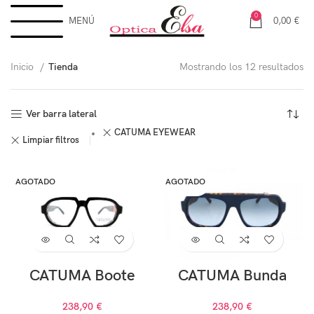
0
MENÚ
0,00
€
Inicio
Tienda
Mostrando los 12 resultados
Ver barra lateral
CATUMA EYEWEAR
Limpiar filtros
AGOTADO
AGOTADO
CATUMA Boote
CATUMA Bunda
238,90
€
238,90
€