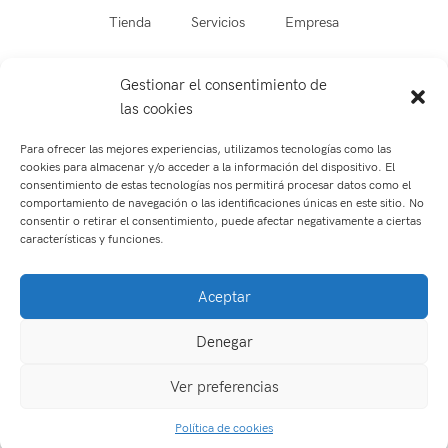
Tienda
Servicios
Empresa
Blog
Contacto
Gestionar el consentimiento de
las cookies
Para ofrecer las mejores experiencias, utilizamos tecnologías como las
cookies para almacenar y/o acceder a la información del dispositivo. El
consentimiento de estas tecnologías nos permitirá procesar datos como el
comportamiento de navegación o las identificaciones únicas en este sitio. No
consentir o retirar el consentimiento, puede afectar negativamente a ciertas
características y funciones.
Optometría
Contactología
Aceptar
Asesoramiento personalizado
Garantía de calidad
Seguimiento personal
Audiología
Salud Visual
Denegar
Últimas novedades
Ver preferencias
0
Política de cookies
Tienda
Filtros
Lista de deseos
Carrito
Mi cuenta