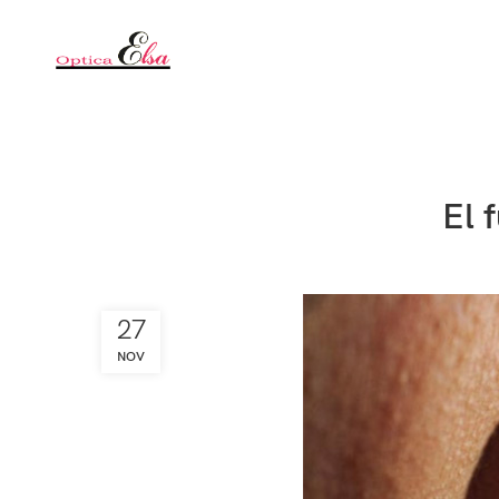
El 
27
NOV