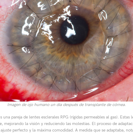
Imagen de ojo humano un dia después de transplante de córnea.
una pareja de lentes esclerales RPG (rígidas permeables al gas). Estas l
e, mejorando la visión y reduciendo las molestias. El proceso de adaptac
un ajuste perfecto y la máxima comodidad. A medida que se adaptaba, no