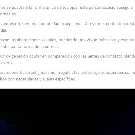
ales se adapta a la forma única de tus ojos. Esta personalización asegura
orneales.
 lentes ofrecen una comodidad excepcional. Al evitar el contacto directo 
día.
nimizan las aberraciones visuales, brindando una visión más clara y establ
e afectan la forma de la córnea.
yor oxigenación ocular en comparación con las lentes de contacto blandas
 severo.
atocono hasta astigmatismo irregular, las lentes rígidas esclerales son u
llos con necesidades visuales específicas.