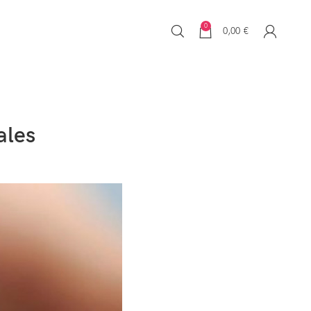
0
0,00
€
ales