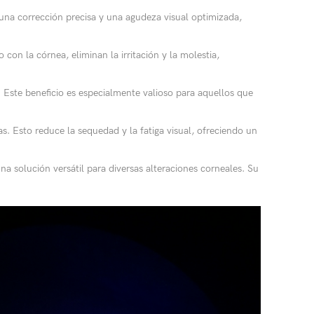
 una corrección precisa y una agudeza visual optimizada,
con la córnea, eliminan la irritación y la molestia,
e. Este beneficio es especialmente valioso para aquellos que
. Esto reduce la sequedad y la fatiga visual, ofreciendo un
na solución versátil para diversas alteraciones corneales. Su