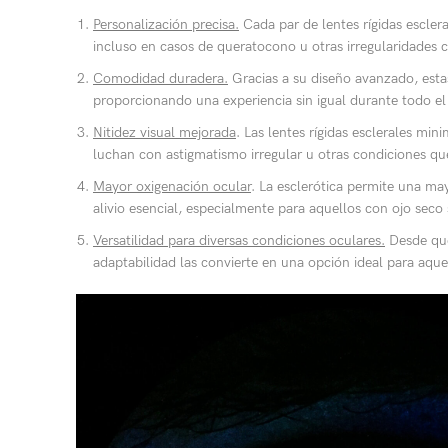
Personalización precisa.
Cada par de lentes rígidas escler
incluso en casos de queratocono u otras irregularidades c
Comodidad duradera.
Gracias a su diseño avanzado, estas
proporcionando una experiencia sin igual durante todo el 
Nitidez visual mejorada
. Las lentes rígidas esclerales mi
luchan con astigmatismo irregular u otras condiciones qu
Mayor oxigenación ocular
. La esclerótica permite una ma
alivio esencial, especialmente para aquellos con ojo seco
Versatilidad para diversas condiciones oculares.
Desde quer
adaptabilidad las convierte en una opción ideal para aque