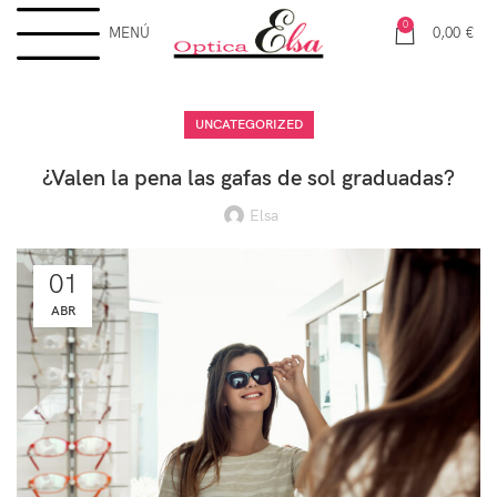
0
MENÚ
0,00
€
UNCATEGORIZED
¿Valen la pena las gafas de sol graduadas?
Elsa
01
ABR