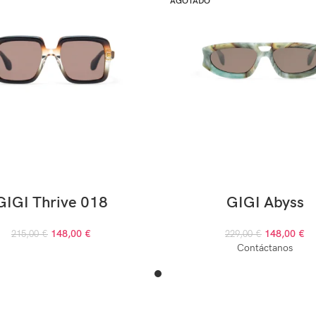
AGOTADO
GIGI Thrive 018
GIGI Abyss
148,00
€
148,00
€
215,00
€
229,00
€
Contáctanos