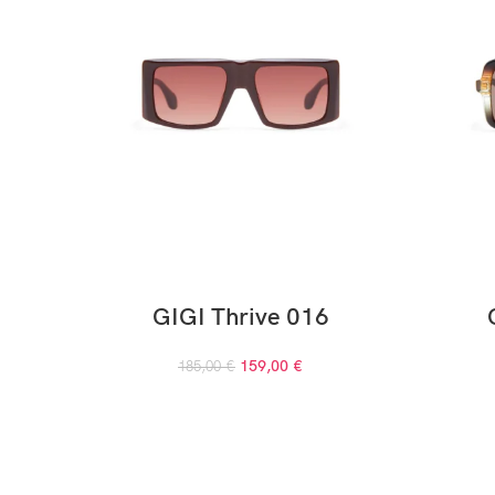
GIGI Thrive 016
159,00
€
185,00
€