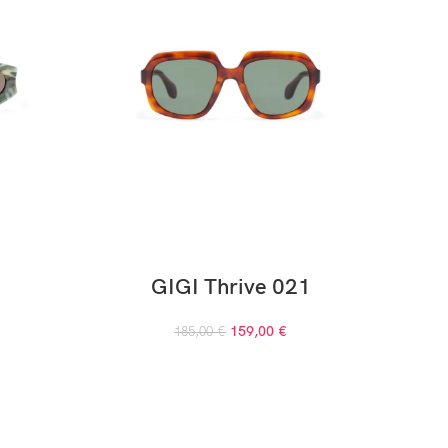
GIGI Thrive 021
159,00
€
185,00
€