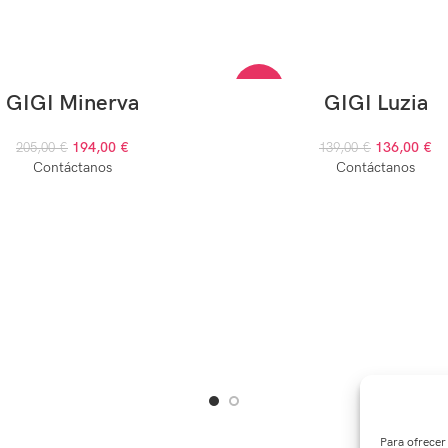
-2%
GIGI Minerva
GIGI Luzia
194,00
€
136,00
€
205,00
€
AGOTADO
139,00
€
Contáctanos
Contáctanos
Para ofrecer