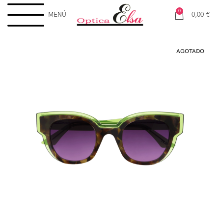
0
MENÚ
0,00
€
AGOTADO