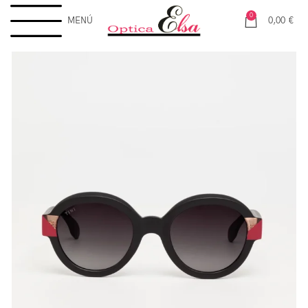
0
MENÚ
0,00
€