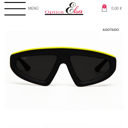
0
MENÚ
0,00
€
AGOTADO