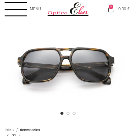
0
MENÚ
0,00
€
Inicio
Accessories