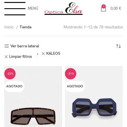
0
MENÚ
0,00
€
Inicio
Tienda
Mostrando 1–12 de 78 resultados
Ver barra lateral
KALEOS
Limpiar filtros
-23%
-31%
AGOTADO
AGOTADO