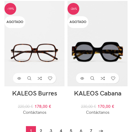
-19%
-26%
AGOTADO
AGOTADO
KALEOS Burres
KALEOS Cabana
178,00
€
170,00
€
220,00
€
230,00
€
Contáctanos
Contáctanos
1
2
3
4
5
6
7
→