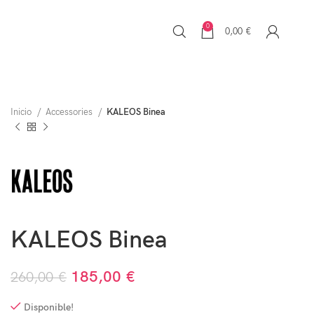
0
0,00
€
Inicio
Accessories
KALEOS Binea
KALEOS Binea
185,00
€
260,00
€
Disponible!