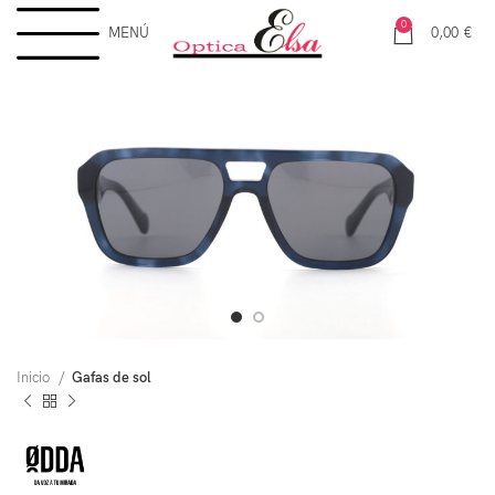
0
MENÚ
0,00
€
Inicio
Gafas de sol