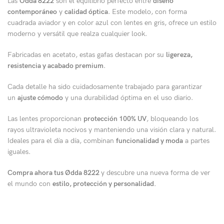
Las
Odda 8222
son el equilibrio perfecto entre
diseño
contemporáneo
y
calidad óptica
. Este modelo, con forma
cuadrada aviador y en color azul con lentes en gris, ofrece un estilo
moderno y versátil que realza cualquier look.
Fabricadas en acetato, estas gafas destacan por su
ligereza,
resistencia y acabado premium
.
Cada detalle ha sido cuidadosamente trabajado para garantizar
un
ajuste cómodo
y una durabilidad óptima en el uso diario.
Las lentes proporcionan
protección 100% UV
, bloqueando los
rayos ultravioleta nocivos y manteniendo una visión clara y natural.
Ideales para el día a día, combinan
funcionalidad y moda
a partes
iguales.
Compra ahora tus Ødda 8222
y descubre una nueva forma de ver
el mundo con
estilo, protección y personalidad.